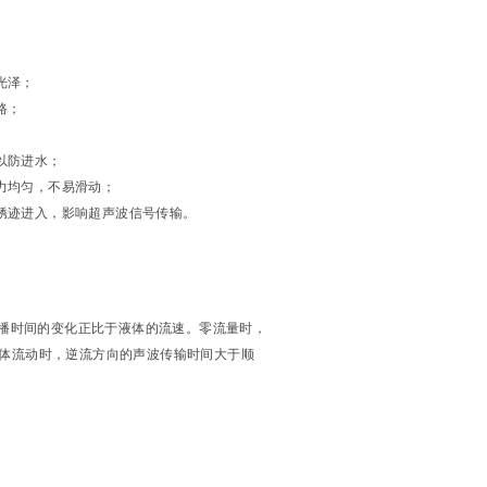
光泽；
路；
以防进水；
力均匀，不易滑动；
锈迹进入，影响超声波信号传输。
播时间的变化正比于液体的流速。零流量时，
液体流动时，逆流方向的声波传输时间大于顺