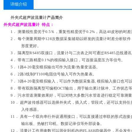
详细介绍
外夹式超声波流量计
产品简介
外夹式超声波流量计 特点：
1．
测量线性度优于0.5％，重复性精度优于0.2%，高达40皮秒的时
2．
每个测量周期中128次数据采集辅助以研发的流量计时差分析软
形度更好。
3．
隔离型RS485双接口，流量计与二次表之间可通过RS485总线通
4．
带有三路精度0.1%的模拟输入接口，可连接温度压力等信号。
5．
1路4-20毫安模拟输出可作为流量/热量变送器。
6．
2路3线制PT100电阻信号输入可作为热量表。
7．
3路4-20毫安模拟输入，可以作为数据采集器,
模拟输入接口也可以
8．
带有双路隔离型可编程OCT输出，用于输出累计脉冲、工作状态
9．
污水管道测量效果好，可以对绝大多数污水管道进行稳定可靠测
10．
超声波传感器可以选择外夹式，插入式，管段式，还可以支持任
入传感器。
11．
具有一个双向串行外设通用接口，可以直接通过串联的形式连接多
输出板、热敏打印机、数据记录仪等外部设备。
12．
流量计工作用参数可以固化到机内的FLASH存储器中，不会发