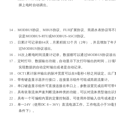
择上电时自动调出。
14．
MODBUS协议、MBUS协议、FUJI扩展协议、简易水表协议
议是MODBUS-RTU或MODBUS-ASCII协议。
15．
日累计可记录前64天，月累积前32个月（2年），并且增加了
过MODBUS协议读出。
16．
16次上断电时间流量计记录。数据都可以通过MODBUS协议读
17．
定时打印、数据输出功能，自动显示下次打印输出的时间，22
实现数据的自动定时输出或者是自动记录。
18．
OCT1累计脉冲输出的脉冲宽度可以在6毫秒-1秒之间设定。出厂
19．
带有键盘显示器并行接口，连接显示组件可组成简易流量计。
20．
串口键盘显示组件可直接连接在串口上，参数设置完成后即可带
21．
具有依靠流体声速判断流体种类的功能，可以对流体类型做出识
22．
具有一个可编程内置的定量控制器。可使用外部输入信号或者是M
23．
单一24V（使用DC 8～36V）直流电源工作。工作电流小于5
条件下）。