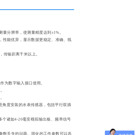
差测量分辨率，使测量精度达到±1%。
件，性能优异，显示数据更稳定、准确、线
讯，传输距离千米以上。
作为数字输入接口使用
。
等。
量。
意角度安装的水表传感器，包括平行双插
个诸如4-20毫安模拟输出板、频率信号
生参数丢失的问题。固化的工作参数可以选