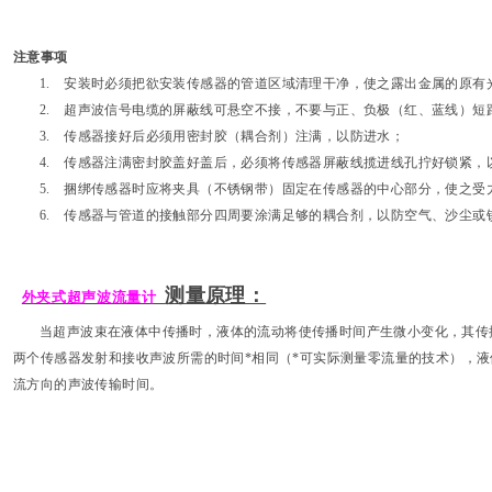
注意事项
1. 安装时必须把欲安装传感器的管道区域清理干净，使之露出金属的原有
2. 超声波信号电缆的屏蔽线可悬空不接，不要与正、负极（红、蓝线）短
3. 传感器接好后必须用密封胶（耦合剂）注满，以防进水；
4. 传感器注满密封胶盖好盖后，必须将传感器屏蔽线揽进线孔拧好锁紧，
5. 捆绑传感器时应将夹具（不锈钢带）固定在传感器的中心部分，使之受
6. 传感器与管道的接触部分四周要涂满足够的耦合剂，以防空气、沙尘或
测量原理：
外夹式超声波流量计
当超声波束在液体中传播时，液体的流动将使传播时间产生微小变化，其传
两个传感器发射和接收声波所需的时间*相同（*可实际测量零流量的技术），
流方向的声波传输时间。