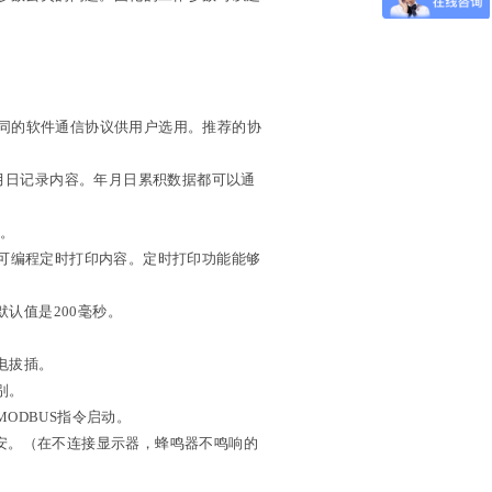
等不同的软件通信协议供用户选用。推荐的协
年月日记录内容。年月日累积数据都可以通
出。
项可编程定时打印内容。定时打印功能能够
默认值是200毫秒。
电拔插。
别。
ODBUS指令启动。
0毫安。（在不连接显示器，蜂鸣器不鸣响的