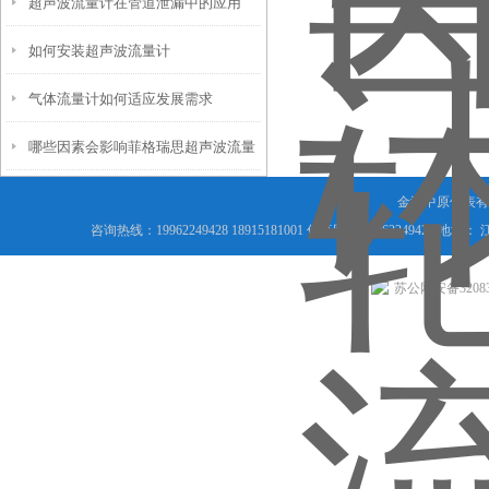
超声波流量计在管道泄漏中的应用
的缺点
如何安装超声波流量计
气体流量计如何适应发展需求
哪些因素会影响菲格瑞思超声波流量
计？
金湖中原仪表有
咨询热线：19962249428 18915181001 传真同号 199622494
苏公网安备320831