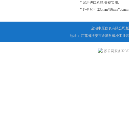
* 采用进口机箱,美观实用.
* 外型尺寸:235mm*96mm*55mm
金湖中原仪表有限公司版
地址： 江苏省淮安市金湖县戴楼工业园
苏公网安备320831