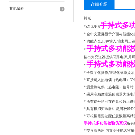
详细介绍
其他仪表
特点
手持式多
*ZY-ZJF-6
* 全中文蓝屏显示介面与智能化
* 功能齐全,18种输入,输出同步
手持式多功能
*
输出为变送器提供回路电源,并可
手持式多功能
*
* 全数字化操作,智能化菜单提示
* 直接键入热电偶（热电阻）℃值
* 测量热电偶（热电阻）信号时,℃
* 采用高精度测温传感器为热电
* 所有信号均可在任意位数上进
* 具有模拟变送器功能,可校验DC
* 可根据需要选配任意数量高精
手持式多功能校验仿真仪
备有
* 交直流两用,内置高性能大容