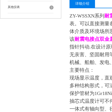
详细介绍
其他仪表
ZY-WSSXN系列
耐
表。可以直接测量各
体介质及环境场所
该
耐震电接点双金
指针抖动.在设计
无汞害、坚固耐用
机械、船舶、发电
主要特点：
现场显示温度，直
多种结构形式，可
保护管材为1Gr18
抽芯式温度计可不
一体式有轴向型、径