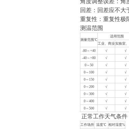
角度调整误差：角度
回差：回差应不大
重复性：重复性极限
测温范围
适用范围
测量范围℃
工业、商业
实验室、
-80
～
+40
√
√
-40
～
+80
√
√
0
～
50
√
√
0
～
100
√
√
0
～
150
√
√
0
～
200
√
√
0
～
300
√
√
0
～
400
√
√
0
～
500
√
√
正常工作天气条件
工作场所
温度℃
相对湿度
%