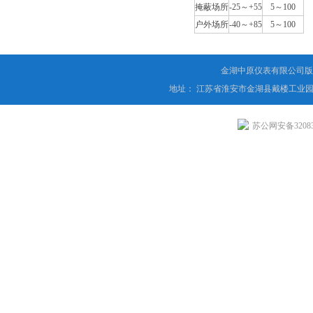
掩蔽场所
-25
～
+55
5
～
100
户外场所
-40
～
+85
5
～
100
金湖中原仪表有限公司版
地址： 江苏省淮安市金湖县戴楼工业园
苏公网安备320831