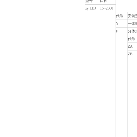
型号
口径
zy LDJ
15~2600
代号
安装
Y
一体
F
分体
代号
ZA
ZB