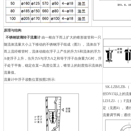
原理与结构
不锈钢玻璃转子流量计
由一根自下而上扩大的锥形玻管和一只
随流体流量大小上下移动的不锈钢浮子组成（图3）。流体自下
而上流经锥管时，流体动能在浮子上产生的升力S和流体的浮力
A使浮子上升，当升力S与浮力A之和等于浮子自身重力G时，浮
子处于平衡，稳定在某一高度位置上，锥管上的刻度指示流体的
流量值。
流量计中浮子读数位置按图2所示:
SK-LZB/LZ
径DN15以上的流
LZJ/LZJ-（
定（见图4）。通
流量调节阀；通径