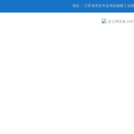
地址： 江苏省淮安市金湖县戴楼工业园
苏公网安备320831