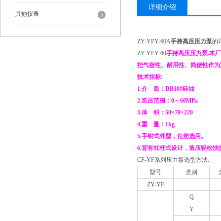
详细介绍
其他仪表
ZY-YFY-60A
手持高压压力泵
的
ZY-YFY-60
手持高压压力泵
.本
把气密性、耐用性、简便性作为
技术指标:
1.介 质：DB10#硅油
2.造压范围：0～60MPa
3.体 积：50×70×220
4.重 量：1kg
5.手钳式外型，任您选用。
6.背有杠杆式设计，造压轻松快
CF-YF系列压力泵选型方法:
型号
类别
ZY-YF
Q
Y