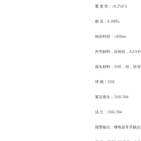
重 复 性：±0.2%F.S
耐 压：4.2MPa
响应时间：≤850ms
外壳材料：压铸铝，A2/A4
探头材料：316L，钽，钛等
球 阀：316L
紧压接头：316L/304
法 兰：316L/304
报警输出：继电器常开触点容量2