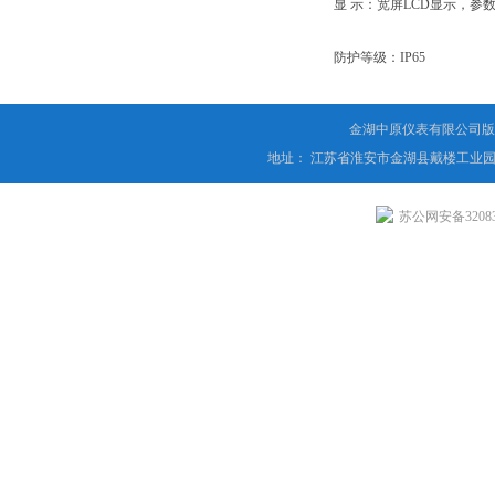
显 示：宽屏LCD显示，参数
防护等级：IP65
金湖中原仪表有限公司版
地址： 江苏省淮安市金湖县戴楼工业园
苏公网安备320831