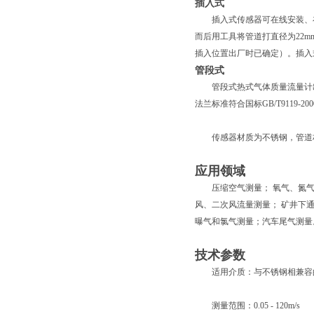
插入式
插入式传感器可在线安装、在
而后用工具将管道打直径为22m
插入位置出厂时已确定）。插入式
管段式
管段式热式气体质量流量计出
法兰标准符合国标GB/T9119-2
传感器材质为不锈钢，管道
应用领域
压缩空气测量； 氧气、氮气、
风、二次风流量测量； 矿井下
曝气和氯气测量；汽车尾气测量
技术参数
适用介质：与不锈钢相兼容
测量范围：0.05 - 120m/s