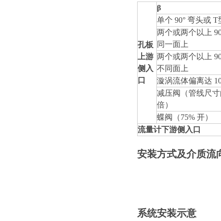
β
单个
90°
弯头或
T
两个或两个以上
9
同一面上
孔板
上游
两个或两个以上
9
侧入
不同面上
口
漩涡流体偏离达
1
减压阀（管线尺
倍）
蝶阀
（75%
开
）
流量计下游侧入口
安装方式及介质流
系统安装示意