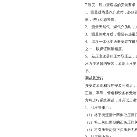
7.
温度、压力变送器的安装要求
1
、测量过热蒸汽介质时，必须
器，进行动态补偿。
2
、 测量天然气、煤气介质时
3
、 测量热水介质，需要有热
4
、 温度一体化变送器安装在被
之一，以保证测量精度。
5
、 差压变送器的压力取压点，
压力变送器的安装，原则上只要
书。
调试及运行
按安装原则和程序安装完成后，
正确、牢靠，管道和设备有无堵
方可进行系统调试，其调试步骤
1
、引压管排污：
（
1
）将
平衡流量计
两侧取压阀
（
2
）将三阀组两侧的正负压阀
（
3
）将引压管两侧正负压派无