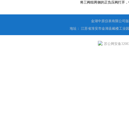
将三阀组两侧的正负压阀打开，
金湖中原仪表有限公司版
地址： 江苏省淮安市金湖县戴楼工业园
苏公网安备320831