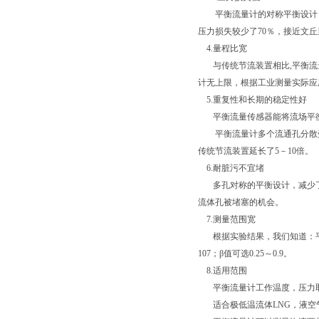
平衡流量计的对称平衡设计，
压力损失较少了70％，接近文
4.量程比宽
与传统节流装置相比,平衡流量
计无上限，根据工业测量实际应用
5.重复性和长期的稳定性好
平衡流量传感器能将流场平衡稳
平衡流量计多个流通孔分散受
传统节流装置延长了5－10倍。
6.耐脏污不宜堵
多孔对称的平衡设计，减少了
流体孔被堵塞的机会。
7.测量范围宽
根据实验结果，我们知道：平衡流
107；β值可选0.25～0.9。
8.适用范围
平衡流量计工作温度，压力取决于
适合极低温流体LNG，液空气