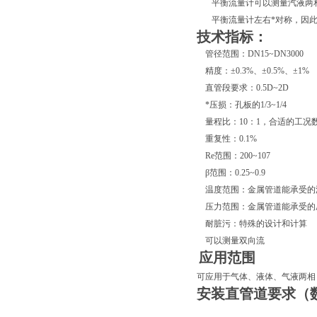
平衡流量计可以测量汽液两相
平衡流量计左右*对称，因此
技术指标：
管径范围：DN15~DN3000
精度：±0.3%、±0.5%、±1%
直管段要求：0.5D~2D
*压损：孔板的1/3~1/4
量程比：10：1，合适的工况
重复性：0.1%
Re范围：200~107
β范围：0.25~0.9
温度范围：金属管道能承受的温度
压力范围：金属管道能承受的压力
耐脏污：特殊的设计和计算
可以测量双向流
应用范围
可应用于气体、液体、气液两相
安装直管道要求（