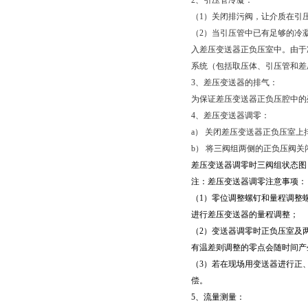
2
、引压管冷凝：
（
1
）关闭排污阀，让介质在引
（
2
）当引压管中已有足够的冷
入差压变送器正负压室中。由于
系统（包括取压体、引压管和差
3
、差压变送器的排气：
为保证差压变送器正负压腔中的
4
、差压变送器调零：
a）
关闭差压变送器正负压室上
b）
将三阀组两侧的正负压阀关
差压变送器调零时三阀组状态图
注：差压变送器调零注意事项：
（
1
）零位调整螺钉和量程调整
进行差压变送器的量程调整；
（
2
）变送器调零时正负压室及
有温差则调整的零点会随时间产
（
3
）若在现场用变送器进行正
偿。
5
、流量测量：