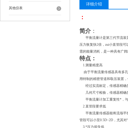
详细介绍
其他仪表
：
简介
：
平衡流量计是第三代节流装置，这
压力恢复快2倍，zui小直管段
需的能量消耗，是一种具有广阔
特点：
1.测量精度高
由于平衡流量传感器具有多孔
用特制的精密管道和取压装置，
经过实流标定，传感器精确度可达
几何尺寸检验，传感器精确度可达
平衡流量计加工重复性*，与
2.直管段要求低
平衡流量传感器能将流场平衡
管段可以小至0.5D~2D，尤
3.*压力损失低