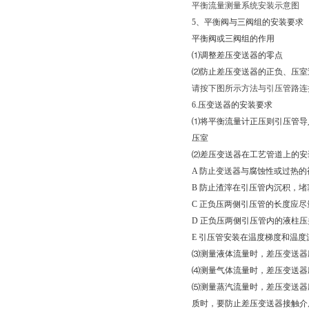
平衡流量测量系统安装示意图
5
、平衡阀与三阀组的安装要求
平衡阀或三阀组的作用
⑴调整差压变送器的零点
⑵防止差压变送器的正负、压室
请按下图所示方法与引压管路连
6
.
压变送器的安装要求
⑴将平衡流量计正压则引压管导
压室
⑵差压变送器在工艺管道上的安
A
防止变送器与腐蚀性或过热的
B
防止渣滓在引压管内沉积，堵
C
正负压两侧引压管的长度应尽
D
正负压两侧引压管内的液柱压
E
引压管安装在温度梯度和温度波
⑶测量液体流量时，差压变送器
⑷测量气体流量时，差压变送器
⑸测量蒸汽流量时，差压变送器
质时，要防止差压变送器接触介