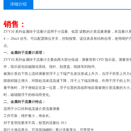
详细介绍
销售：
ZYY10 系列金属转子流量计适用于小流量、低雷 诺数的介质流量测量，本流量
4 ～ 20mA 信号。可以配置限位开关，控制报警。该仪表具有结构合理，使用维
点。
一、金属转子流量计原理：
ZYY10 系列金属转子流量计主要由两大部分组成：测量管和 CPD 指示器。测
件，指示器包括磁随动系统、指针、刻度盘、线路等到组件。
被测介质自下而上流经测量管浮子上下端产生差压形成上升力，当浮子所受上升力
隙面积随之增大，环隙处流体流迅速下降，浮子上下端压降低，作用于浮子的上升
量平衡时，浮子便稳定在某一位置，浮子位置的高低即地应着被测介质流量的大小
时，磁场随浮子的移动而变化。
二、金属转子流量计特点：
适用于小口径和低流速介质流量测量
工作可靠，维护量小，寿命长。
对于直管段要求不高，较宽的流量比 10:1
双行大液晶显示，可选现场瞬时 / 累计流量显示，可带背光