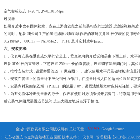
空气标校状态 T=20 ℃ ,P=0.1013Mpa
过滤器
如果介质中含有固体颗粒，应在上游直管段之前加装相应的过滤器以滤除颗粒杂质
的同时，配备 我公司生产的磁过滤器以防影响仪表的准确度并延 长仪表的使用寿
0Cr19Ni9 、 00Cr17 — Ni14Mo2 、 PTFE 及其它材质中任选。
六、安装要求:
1 ．仪表可安装在垂直或水平的管道上，垂直流向的介质必须是由下而上的。水平
设备 5DN 长的直管段，下游设置 250mm 长的直管段，设置调节流量阀门时，
2 ．推荐安装方式 , 设置旁通管道 （ 见右图 ） 。建议使用水平尺及铅锤检测流
3 ．安装在管道上的流量计不应受到外力作用，在流量计出入口的适当位置加装支
4 ．安装内衬聚四氟乙烯 （PTEE） 的流量计时，紧固法兰螺栓时应特别谨慎，要求
5 ．为避免流体冲击测量器内浮子，仪表在使用时必须缓慢开启阀门，特别是用于
后安装气体阻尼装置或节流阀以zui大限度地减轻浮子振动。
金湖中原仪表有限公司版权所有 总访问量：
503592
GoogleSitemap
： 江苏省淮安市金湖县戴楼工业园区 技术支持：
仪表网
管理登陆
苏ICP备1202055