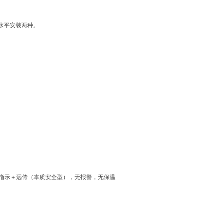
水平安装两种。
9 ，就地指示＋远传（本质安全型），无报警，无保温