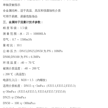
单轴灵敏指示
全金属结构，适于高温、高压和强腐蚀性介质
可用于易燃、易爆危险场合
三、金属转子流量计技术参数：
精 度 等 级： 1.5 级
测 量 范 围：水： 25 ～ 100000L/h
空气： 0.7 ～ 1500m3/h
量 程 比： 10:1
公 称 压 力：DN15,DN25,DN50 为 PN ≤ 10MPa
DN80,DN100 为 PN ≤ 6.3MPa
环 境 温 度： -40 ～ 70 ℃
被测介质温度： -40 ～ 200 ℃
≤ 200 ℃（高温型）
电源引入口： M20 × 1.5 （内螺纹）
适用介质粘度： DN15: η <5mPa.s（FZ15.1,FZ15.2,FZ15.3）
η<30mPa.s（FZ15.4,FZ15.5, FZ15.6,FZ15.7,FZ15.8）
DN25: η<250mPa.s
DN50 ～ 100: η <300mPa.s