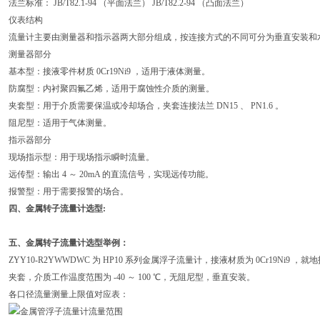
法兰标准： JB/T82.1-94 （平面法兰） JB/T82.2-94 （凸面法兰）
仪表结构
流量计主要由测量器和指示器两大部分组成，按连接方式的不同可分为垂直安装和
测量器部分
基本型：接液零件材质 0Cr19Ni9 ，适用于液体测量。
防腐型：内衬聚四氟乙烯，适用于腐蚀性介质的测量。
夹套型：用于介质需要保温或冷却场合，夹套连接法兰 DN15 、 PN1.6 。
阻尼型：适用于气体测量。
指示器部分
现场指示型：用于现场指示瞬时流量。
远传型：输出 4 ～ 20mA 的直流信号，实现远传功能。
报警型：用于需要报警的场合。
四、金属转子流量计选型:
五、金属转子流量计选型举例：
ZYY10-R2YWWDWC 为 HP10 系列金属浮子流量计，接液材质为 0Cr19Ni
夹套，介质工作温度范围为 -40 ～ 100 ℃，无阻尼型，垂直安装。
各口径流量测量上限值对应表：