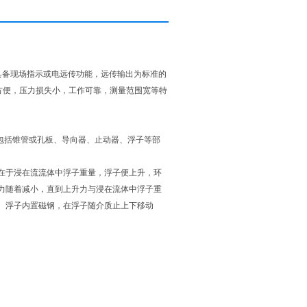
计具备现场指示或电远传功能，远传输出为标准的
护方便，压力损失小，工作可靠，测量范围宽等特
量管包括锥管或孔板、导向器、止动器、浮子等部
在于浸在流流体中浮子重量，浮子便上升，环
力随着减小，直到上升力与浸在流体中浮子重
。浮子内置磁钢，在浮子随介质止上下移动