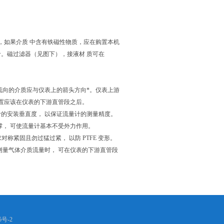
，如果介质 中含有铁磁性物质，应在购置本机
命。磁过滤器（见图下），接液材 质可在
流向的介质应与仪表上的箭头方向*。仪表上游
其位置应该在仪表的下游直管段之后。
量计的安装垂直度， 以保证流量计的测量精度。
撑， 可使流量计基本不受外力作用。
对称紧固且勿过猛过紧， 以防 PTFE 变形。
测量气体介质流量时， 可在仪表的下游直管段
5号-2