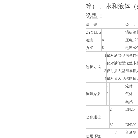
等） 、水和液体
选型：
型
谱
说
明
ZYYLUG
涡街流
检测
B
压电式
方式
E
电容式
1
仅对满管型
法兰连
2
仅对满管型
法兰卡
连接方式
3
仅对插入型
简易插
4
仅对插入型
球阀插
2
液体
测量介质
3
气体
4
蒸汽
2
DN25
公称通径
…
30
DN300
P
普通型
使用环境