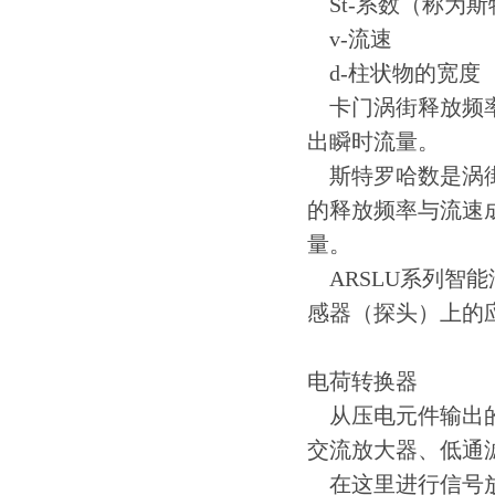
St-
系数
（
称为斯
v-
流速
d-
柱状物的宽度
卡门涡街释放频
出瞬时流量。
斯特罗哈数是涡
的释放频率与流速
量。
ARSLU
系列智能
感器
（
探头
）
上的
电荷转换器
从压电元件输出
交流放大器、低通
在这里进行信号