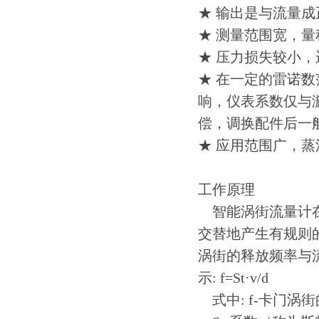
★ 输出是与流量
★ 测量范围宽，量
★ 压力损失较小
★ 在一定的雷诺
响，仪表系数仅与
偿，调换配件后一
★ 应用范围广，
工作原理
智能涡街流量计
交替地产生有规则
涡街的释放频率与
示
: f=St
·
v/d
式中
: f-
卡门涡街