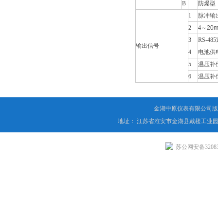
B
防爆型
1
脉冲输
2
4
～
20
3
RS-485
输出信号
4
电池供
5
温压补
6
温压补
金湖中原仪表有限公司版
地址： 江苏省淮安市金湖县戴楼工业园
苏公网安备320831