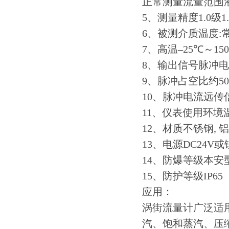
正常测量流量范围
5
、测量精度
1.0
级
1
6
、被测介质温度
:
7
、高温
–25
℃～
150
8
、输出信号脉冲电
9
、脉冲占空比约
5
10
、脉冲电流远传
11
、仪表使用环境
12
、材质不锈钢
,
铝
13
、电源
DC24V
或
14
、防爆等级本安
15
、防护等级
IP65
应用：
涡街流量计广泛适
汽、饱和蒸汽、压