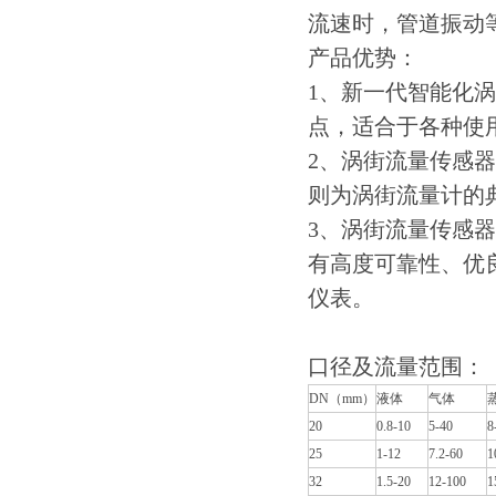
流速时，管道振动
产品优势：
1
、新一代智能化涡
点，适合于各种使
2
、涡街流量传感器
则为涡街流量计的
3
、涡街流量传感器
有高度可靠性、优
仪表。
口径及流量范围：
DN
（
mm
）
液体
气体
20
0.8-10
5-40
8
25
1-12
7.2-60
1
32
1.5-20
12-100
1