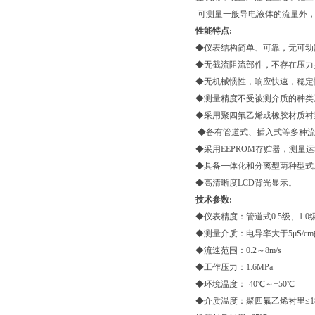
可测量一般导电液体的流量外，
性能特点:
◆仪表结构简单、可靠，无可动
◆无截流阻流部件，不存在压力
◆无机械惯性，响应快速，稳定
◆测量精度不受被测介质的种类
◆采用聚四氟乙烯或橡胶材质衬里
◆备有管道式、插入式等多种
◆采用EEPROM存贮器，测量
◆具备一体化和分离型两种型式
◆高清晰度LCD背光显示。
技术参数:
◆仪表精度：管道式0.5级、1.0
◆测量介质：电导率大于5μ
S
/
◆流速范围：0.2～8m/s
◆工作压力：1.6MPa
◆环境温度：-40℃～+50℃
◆介质温度：聚四氟乙烯衬里≤