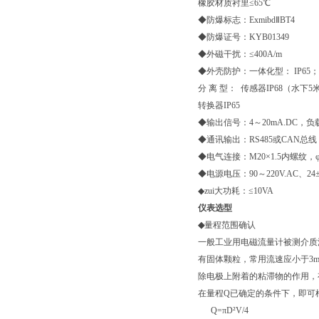
橡胶材质衬里≤65℃
◆防爆标志：ExmibdⅡBT4
◆防爆证号：KYB01349
◆外磁干扰：≤400A/m
◆外壳防护：一体化型： IP65；
分 离 型： 传感器IP68（水下5
转换器IP65
◆输出信号：4～20mA.DC，负载
◆通讯输出：RS485或CAN总线
◆电气连接：M20×1.5内螺纹，
◆电源电压：90～220V.AC、24±
◆zui大功耗：≤10VA
仪表选型
◆
量程范围确认
一般工业用电磁流量计被测介质流速以
有固体颗粒，常用流速应小于3m
除电极上附着的粘滞物的作用，
在量程Q已确定的条件下，即可
Q=πD²V/4