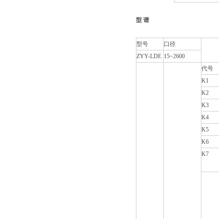
型 谱
型号
口径
ZYY-LDE
15~2600
代号
K1
K2
K3
K4
K5
K6
K7