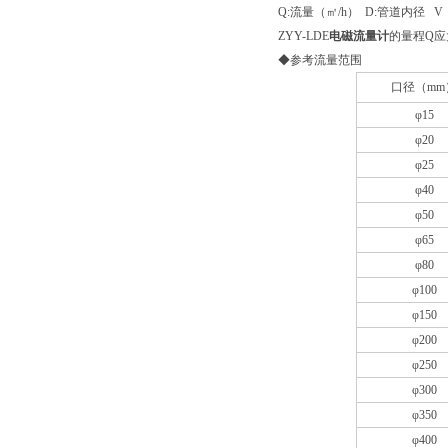
Q:流量（㎡/h） D:管道内径 V
ZYY-LDE
电磁流量计
的量程Q应
◆参考流量范围
口径（mm
φ15
φ20
φ25
φ40
φ50
φ65
φ80
φ100
φ150
φ200
φ250
φ300
φ350
φ400