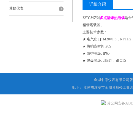
详细介绍
其他仪表
ZYY-WZ列
多点隔爆热电偶
适合
精馏塔装置。
主要技术参数：
★ 电气出口: M20×1.5，NPT1/2
★ 热响应时间:≤8S
★ 防护等级: IP65
★ 隔爆等级: dⅡBT4、dⅡCT5
金湖中原仪表有限公司版
地址： 江苏省淮安市金湖县戴楼工业园
苏公网安备320831