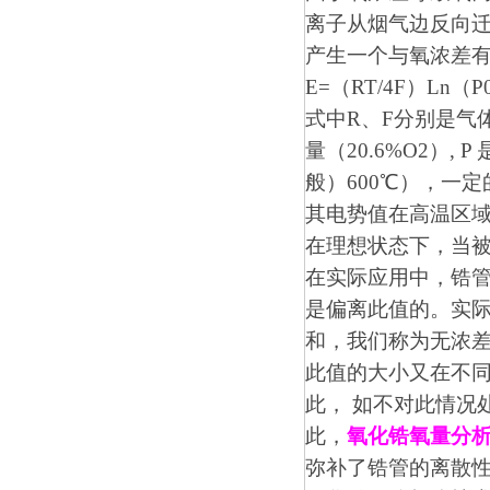
离子从烟气边反向
产生一个与氧浓差有
E=（RT/4F）Ln（P
式中R、F分别是气
量（20.6%O2）
般）600℃），一
其电势值在高温区
在理想状态下，当被测
在实际应用中，锆管
是偏离此值的。实
和，我们称为无浓
此值的大小又在不同
此， 如不对此情况
此，
氧化锆氧量分
弥补了锆管的离散