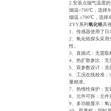
2.安装点烟气温度
烟温<700℃，选择
烟温 ≥700℃，选
ZYY系列
氧化锆
具
1、传感器使用了日
2、氧化锆探头采用全3
性。
3、直插式：无需取
4、热扩散参比：无
5、双参数设计：克
6、工况在线校准：
量精准。
7、热惰性保护：安
8、元件可拆：元件
9、多功能显示：氧
10、双量程：同时具有