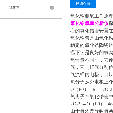
详细介绍
其他仪表
氧化锆测氧工作原
氧化锆氧量分析仪
心的氧化锆管安置
氧化锆管是由氧化
稳定的氧化锆陶瓷
温下它是良好的氧
氧含量不同时，它
气，它与烟气分别
气流经内电极，当烟气
氧分子从外电极上夺
O（P0）+4e-→2O-2
氧离子在氧化锆管
2O-2 →O（P0）+4e
由于氧浓差导致氧