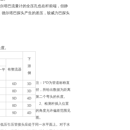
尔塔巴流量计的全压孔也在杆前端，但静
，德尔塔巴探头产生的差压，较威力巴探头
长度。
下
游
有整流器
一平
侧
注：1*D为管道标称直
6D
3D
径，所给出数据为距离
8D
3D
第二个弯头的长度。
9D
4D
2、检测杆插入位置
8D
3D
的角度允许偏差范围见
9D
4D
图。
高低压引压管接头应处于同一水平面上。对于水