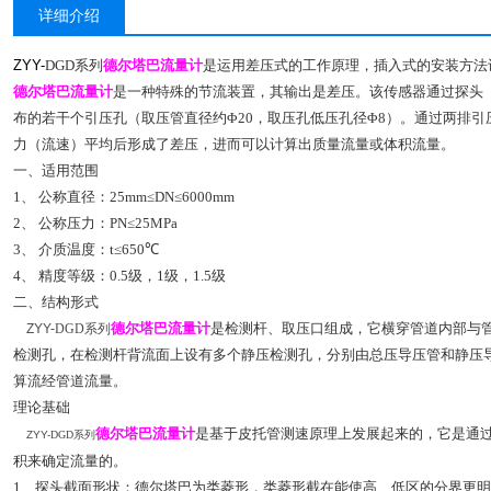
详细介绍
ZYY-
DGD系列
德尔塔巴流量计
是运用差压式的工作原理，插入式的安装方法
德尔塔巴流量计
是一种特殊的节流装置，其输出是差压。该传感器通过探头
布的若干个引压孔（取压管直径约
Φ20
，取压孔低压孔径
Φ8
）。通过两排引
力（流速）平均后形成了差压，进而可以计算出质量流量或体积流量。
一、适用范围
1
、
公称直径：
25mm
≤DN≤
6000mm
2
、
公称压力：
PN≤25MPa
3
、
介质温度：
t≤
650
℃
4
、
精度等级：
0.5
级，
1
级，
1.5
级
二、结构形式
德尔塔巴流量计
是检测杆、取压口组成，它横穿管道内部与
ZYY-
DGD系列
检测孔，在检测杆背流面上设有多个静压检测孔，分别由总压导压管和静压
算流经管道流量。
理论基础
德尔塔巴流量计
是基于皮托管测速原理上发展起来的，它是通
ZYY-
DGD系列
积来确定流量的。
1
、探头截面形状：德尔塔巴为类菱形，类菱形截在能使高、低区的分界更明