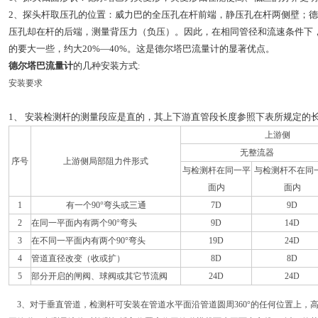
2
、探头杆取压孔的位置：威力巴的全压孔在杆前端，静压孔在杆两侧壁；德
压孔却在杆的后端，测量背压力（负压）。
因此，在相同管径和流速条件下
的要大一些，约大
20%—40%
。这是德尔塔巴流量计的显著优点。
德尔塔巴流量计
的几种安装方式
:
安装要求
1
、
安装检测杆的测量段应是直的，其上下游直管段长度参照下表所规定的
上游侧
无整流器
序号
上游侧局部阻力件形式
与检测杆在同一平
与检测杆不在同
面内
面内
1
有一个90°弯头或三通
7D
9D
2
在同一平面内有两个90°弯头
9D
14D
3
在不同一平面内有两个90°弯头
19D
24D
4
管道直径改变（收或扩）
8D
8D
5
部分开启的闸阀、球阀或其它节流阀
24D
24D
3、对于垂直管道，检测杆可安装在管道水平面沿管道圆周360°的任何位置上，