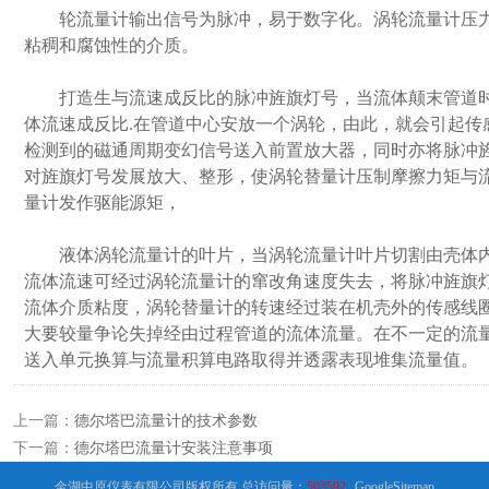
轮流量计输出信号为脉冲，易于数字化。涡轮流量计压力
粘稠和腐蚀性的介质。
打造生与流速成反比的脉冲旌旗灯号，当流体颠末管道时
体流速成反比.在管道中心安放一个涡轮，由此，就会引起传
检测到的磁通周期变幻信号送入前置放大器，同时亦将脉冲
对旌旗灯号发展放大、整形，使涡轮替量计压制摩擦力矩与
量计发作驱能源矩，
液体涡轮流量计的叶片，当涡轮流量计叶片切割由壳体内
流体流速可经过涡轮流量计的窜改角速度失去，将脉冲旌旗
流体介质粘度，涡轮替量计的转速经过装在机壳外的传感线
大要较量争论失掉经由过程管道的流体流量。在不一定的流
送入单元换算与流量积算电路取得并透露表现堆集流量值。
上一篇：
德尔塔巴流量计的技术参数
下一篇：
德尔塔巴流量计安装注意事项
金湖中原仪表有限公司版权所有 总访问量：
503592
GoogleSitemap