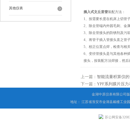
其他仪表
插入式文丘里管
装配方法：
1、按需要长度在机床上切管
2、除去管端内外园毛刺、金
3、除去管接头的防锈剂及污
4、将管子插入管接头直之管
5、校正位置点焊，检查与相
6、变径管接头是与其他各种
接头，按装配方法焊接，然后
上一篇：
智能流量积算仪的
下一篇：
YPF系列膜片压
金湖中原仪表有限公司版
地址： 江苏省淮安市金湖县戴楼工业园
苏公网安备320831