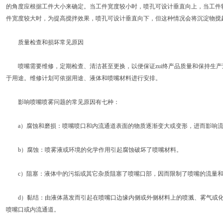
的角度应根据工件大小来确定。当工件宽度较小时，喷孔可设计垂直向上，当工件较大
件宽度较大时，为提高搅拌效果，喷孔可设计垂直向下，但这种情况会将沉淀物搅
质量检查和损坏常见原因
喷嘴需要维修，定期检查、清洁甚至更换，以便保证zui终产品质量和保持生产
于用途。维修计划可依据用途、液体和喷嘴材料进行安排。
影响喷嘴喷雾问题的常见原因有七种：
a）腐蚀和磨损：喷嘴喷口和内流通道表面的物质逐渐变大或变形，进而影响流
b）腐蚀：喷雾液或环境的化学作用引起腐蚀破坏了喷嘴材料。
c）阻塞：液体中的污垢或其它杂质阻塞了喷嘴口部，因而限制了喷嘴的流量和
d）黏结：由液体蒸发而引起在喷嘴口边缘内侧或外侧材料上的喷溅、雾气或化
喷嘴口或内流通道。