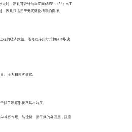
时，喷孔可设计与垂直面成35°～45°；当工
起，因此只适用于无沉淀物槽液的搅拌。
过程的经济效益。维修程序的方式和频率取决
量、压力和喷雾形状。
干扰了喷雾形状及其均匀度。
学堆积作用，能遗留一层干燥的凝固层，阻塞