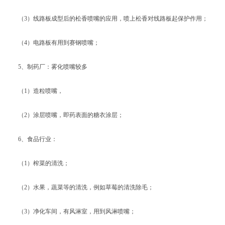
（3）线路板成型后的松香喷嘴的应用，喷上松香对线路板起保护作用；
（4）电路板有用到赛钢喷嘴；
5、制药厂：雾化喷嘴较多
（1）造粒喷嘴，
（2）涂层喷嘴，即药表面的糖衣涂层；
6、食品行业：
（1）榨菜的清洗；
（2）水果，蔬菜等的清洗，例如草莓的清洗除毛；
（3）净化车间，有风淋室，用到风淋喷嘴；