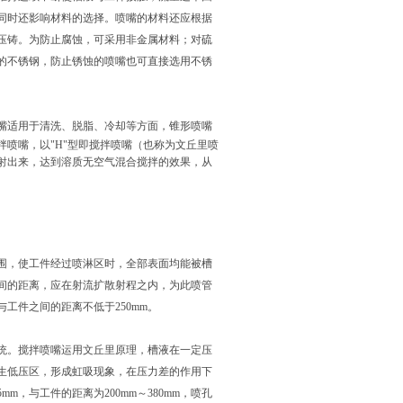
同时还影响材料的选择。喷嘴的材料还应根据
压铸。为防止腐蚀，可采用非金属材料；对硫
的不锈钢，防止锈蚀的喷嘴也可直接选用不锈
嘴适用于清洗、脱脂、冷却等方面，锥形喷嘴
喷嘴，以"H"型即搅拌喷嘴（也称为文丘里喷
喷射出来，达到溶质无空气混合搅拌的效果，从
，使工件经过喷淋区时，全部表面均能被槽
间的距离，应在射流扩散射程之内，为此喷管
与工件之间的距离不低于250mm。
。搅拌喷嘴运用文丘里原理，槽液在一定压
生低压区，形成虹吸现象，在压力差的作用下
m，与工件的距离为200mm～380mm，喷孔