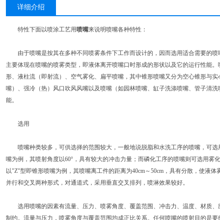
详细介绍
特性下面以喷涂工艺用
喷嘴
来说明喷嘴各种特性：
由于喷嘴是按其在多种不同喷雾条件下工作而设计的，因而选用适合需要的喷嘴
主要体现在喷嘴的喷雾类型，即液体离开喷嘴口时形成的形状以及它的运行性能。
形、液柱流（即射流）、空气雾化、扁平喷嘴，其中锥形喷嘴又分为空心锥形与实
嘴）、强冷（热）风口吹风风嘴以及喷嘴（如园林喷嘴、缸子洗涤喷嘴、管子清洗
能。
选用
喷嘴种类较多，可供选择的范围较大，一般地说脱脂和水洗工序的喷嘴，可选用
嘴为例，其喷射角度以60°，具有较大的冲击力量；而磷化工序的喷嘴则可选用雾
以"Z"型即锥形喷嘴为例，其喷嘴离工件的距离为40cm～50cm，具有分散，使
并行和交叉两种形式，对通道式，采用垂直交叉排列，喷淋效果较好。
选用喷嘴的因素有流量、压力、喷雾角度、覆盖范围、冲击力、温度、材质、应
制约。流量与压力，喷雾角度与覆盖范围均成正比关系。任何喷嘴的喷射目的是要