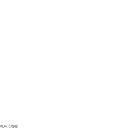
线留言
联系我们
嘴,标准喷嘴