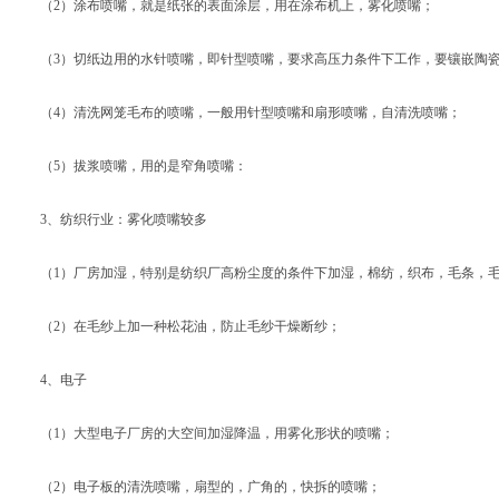
（2）涂布喷嘴，就是纸张的表面涂层，用在涂布机上，雾化喷嘴；
（3）切纸边用的水针喷嘴，即针型喷嘴，要求高压力条件下工作，要镶嵌陶瓷
（4）清洗网笼毛布的喷嘴，一般用针型喷嘴和扇形喷嘴，自清洗喷嘴；
（5）拔浆喷嘴，用的是窄角喷嘴：
3、纺织行业：雾化喷嘴较多
（1）厂房加湿，特别是纺织厂高粉尘度的条件下加湿，棉纺，织布，毛条，
（2）在毛纱上加一种松花油，防止毛纱干燥断纱；
4、电子
（1）大型电子厂房的大空间加湿降温，用雾化形状的喷嘴；
（2）电子板的清洗喷嘴，扇型的，广角的，快拆的喷嘴；