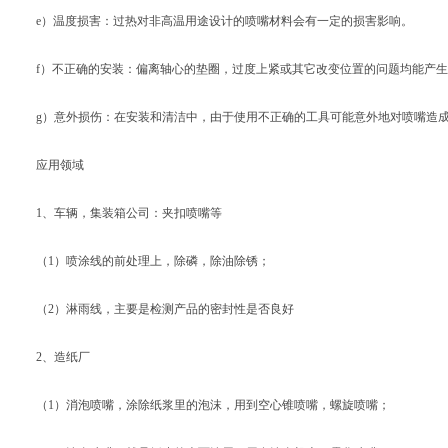
e）温度损害：过热对非高温用途设计的喷嘴材料会有一定的损害影响。
f）不正确的安装：偏离轴心的垫圈，过度上紧或其它改变位置的问题均能产生
g）意外损伤：在安装和清洁中，由于使用不正确的工具可能意外地对喷嘴造
应用领域
1、车辆，集装箱公司：夹扣喷嘴等
（1）喷涂线的前处理上，除磷，除油除锈；
（2）淋雨线，主要是检测产品的密封性是否良好
2、造纸厂
（1）消泡喷嘴，涂除纸浆里的泡沫，用到空心锥喷嘴，螺旋喷嘴；