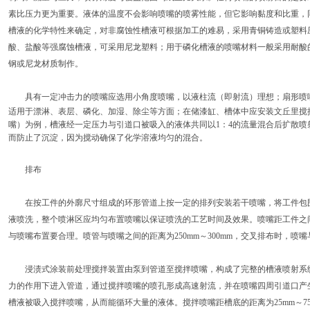
素比压力更为重要。液体的温度不会影响喷嘴的喷雾性能，但它影响黏度和比重，
槽液的化学特性来确定，对非腐蚀性槽液可根据加工的难易，采用青铜铸造或塑料
酸、盐酸等强腐蚀槽液，可采用尼龙塑料；用于磷化槽液的喷嘴材料一般采用耐酸
钢或尼龙材质制作。
具有一定冲击力的喷嘴应选用小角度喷嘴，以液柱流（即射流）理想
；扇形喷
适用于漂淋、表层、磷化、加湿、除尘等方面；在储漆缸、槽体中应安装文丘里搅拌
嘴）为例，槽液经一定压力与引道口被吸入的液体共同以1：4的流量混合后扩散
而防止了沉淀，因为搅动确保了化学溶液均匀的混合。
排布
在按工件的外廓尺寸组成的环形管道上按一定的排列安装若干喷嘴，将工件包围
液喷洗，整个喷淋区应均匀布置喷嘴以保证喷洗的工艺时间及效果。喷嘴距工件之
与喷嘴布置要合理。喷管与喷嘴之间的距离为250mm～300mm，交叉排布时，喷嘴
浸渍式涂装前处理搅拌装置由泵到管道至搅拌喷嘴，构成了完整的槽液喷射系统
力的作用下进入管道，通过搅拌喷嘴的喷孔形成高速射流，并在喷嘴四周引道口产
槽液被吸入搅拌喷嘴，从而能循环大量的液体。搅拌喷嘴距槽底的距离为25mm～75m