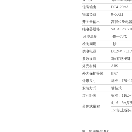
信号输出
DC4~20mA
输出负载
0~500Ω
开关量输出
高低位继电器
继电器规格
5A AC250V/
环境温度
-40~+75℃
检测周期
1秒
供电电源
DC24V（±10
参数设置
3位有感按键
外壳材料
ABS
外壳保护等级
IP67
外形尺寸
标准：170×10
安装方式
墙挂式
过孔距离
标准：116.5
4、6、8m
分体式量程
15m以上探
三、容器安装条件