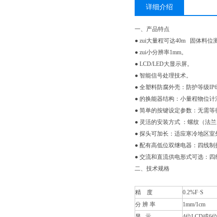
详细介绍
一、产品特点
● zui大量程可达40m 固体料位
● zui小分辨率1mm。
● LCD/LED大显示屏。
● 智能信号处理技术。
● 全塑料防腐外壳：防护等级IP6
● 的换能器结构：小量程物位
● 简单的按键设定参数：无需
● 灵活的安装方式 ：螺纹（法
● 探头可加长：适应寒冷地区
● 配有高低位双继电器：四线制
● 交流和直流供电形式可选：
二、技术规格
精 度
0.2%F·S
分 辨 率
1mm/1cm
显 示
4位LCD或6位