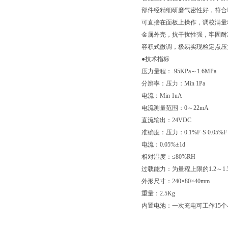
部件经精细研磨气密性好，符合I
可直接在面板上操作，调校满量
金属外壳，抗干扰性强，牢固耐
容积式微调，极易实现检定点压
●技术指标
压力量程：-95KPa～1.6MPa
分辨率：压力：Min 1Pa
电流：Min 1uA
电流测量范围：0～22mA
直流输出：24VDC
准确度：压力：0.1%F·S 0.05%F
电流：0.05%±1d
相对湿度：≤80%RH
过载能力：为量程上限的1.2～1.
外形尺寸：240×80×40mm
重量：2.5Kg
内置电池：一次充电可工作15个