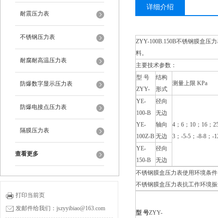
详细介绍
耐震压力表
不锈钢压力表
ZYY-100B.150B不锈钢
料。
耐腐耐高温压力表
主要技术参数：
型 号
结构
测量上限 KPa
防爆数字显示压力表
ZYY-
形式
YE-
径向
防爆电接点压力表
100-B
无边
YE-
轴向
4；6；10；16；25；
隔膜压力表
100Z-B
无边
3；-5-5；-8-8；-1
YE-
径向
查看更多
150-B
无边
不锈钢膜盒压力表使用环境条件：-
不锈钢膜盒压力表抗工作环境振动：
打印当前页
发邮件给我们：jszyyibiao@163.com
型 号
ZYY-