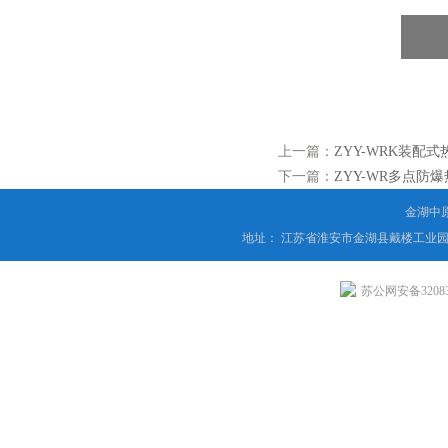
上一篇：
ZYY-WRK装配式
下一篇：
ZYY-WR多点防
金湖中
地址： 江苏省淮安市金湖县戴楼工业园
苏公网安备320831