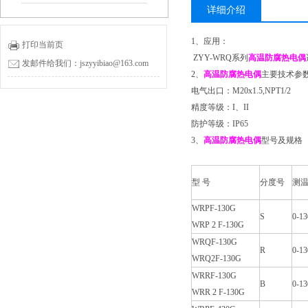
详细介绍
1、应用：
打印当前页
ZYY-WRQ系列
高温防腐热电偶
发邮件给我们：jszyyibiao@163.com
2、
高温防腐热电偶
主要技术参
电气出口：M20x1.5,NPT1/2
精度等级：I、II
防护等级：IP65
3、
高温防腐热电偶
型号及规格
型 号
分度号
测
WRPF-130G
S
0-13
WRP 2 F-130G
WRQF-130G
R
0-13
WRQ2F-130G
WRRF-130G
B
0-13
WRR 2 F-130G