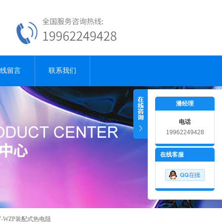
线留言
联系我们
潘经理
电话
19962249428
18915181001
在线客服
Y-WZP装配式热电阻