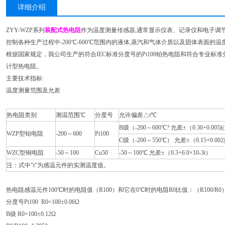
详细介绍
ZYY-WZP系列
装配式热电阻
作为温度测量传感器,通常显示仪表、记录仪和电子调
控制各种生产过程中-200℃-600℃范围内的液体,蒸汽和气体介质以及固体表面的温度
根据国家规定，我公司生产的符合IEC标准分度号的Pt100铂热电阻和符合专业标准
计型热电阻。
主要技术指标:
温度测量范围及允差
热电阻类别
测温范围℃
分度号
允许偏差△t℃
B级（-200～600℃? 允差±（0.30+0.005|t
WZP型铂电阻
-200～600
Pt100
C级（-200～550℃） 允差±（0.15+0.002|
WZC型铜电阻
-50～100
Cu50
-50～100℃ 允差±（0.3+6.0×10-3t）
注：式中"t"为感温元件的实测温度值。
热电阻感温元件100℃时的电阻值（R100）和它在0℃时的电阻R0比值：（R100/R0
分度号Pt100 R0=100±0.06Ω
B级 R0=100±0.12Ω