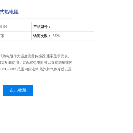
配式热电阻
09-04
产品型号：
厂家
访问次数：
5528
装配式热电阻作为温度测量传感器,通常显示仪表、
器等配套使用，装配式热电阻可以直接测量或控
00℃-600℃范围内的液体,蒸汽和气体介质以及
点击收藏