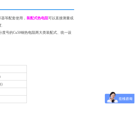
节器等配套使用，
装配式热电阻
可以直接测量或
.
分度号的Cu50铜热电阻两大类装配式、统一设
|）
t|）
）