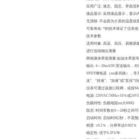
应用广泛: 液态、固态、界面混
液晶显示: 采用液晶显示，显示
无漂移: 不会因为介质的温度或
可靠寿命: *的技术保证了仪表使
技术参数
适用对象: 高温、高压、易燃
进行连续物位测量
两相液体界面测量:如油水界面
输出: 4～20mADC变送输出
SPDT继电器（zui多四路），
送”、“排液”、“加液”或“泵排”功
仪表可通过该接口联网，或按Modb
电源: 220VAC/50Hz±10％或24V
负载特性: 负载电阻zui大600Ω
阻尼: 时间常数在0～20秒之间
启动时间: 启动时间2秒，不需预
精度: ±0.2％，分辨率达0.00
稳定性: 优于0.2FS/年