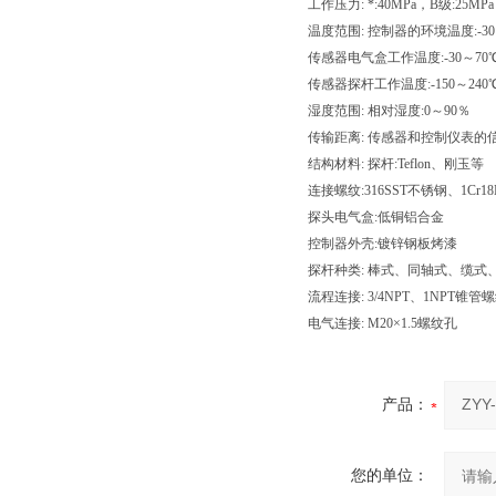
工作压力: *:40MPa，B级:25MP
温度范围: 控制器的环境温度:-30
传感器电气盒工作温度:-30～70
传感器探杆工作温度:-150～240
湿度范围: 相对湿度:0～90％
传输距离: 传感器和控制仪表的信号
结构材料: 探杆:Teflon、刚玉等
连接螺纹:316SST不锈钢、1Cr18
探头电气盒:低铜铝合金
控制器外壳:镀锌钢板烤漆
探杆种类: 棒式、同轴式、缆式
流程连接: 3/4NPT、1NPT锥管
电气连接: M20×1.5螺纹孔
产品：
您的单位：