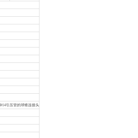
接Ф14引压管的球锥连接头