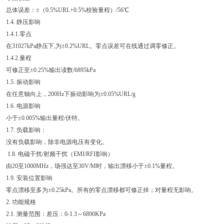
总体误差：±（0.5%URL+0.5%校验量程）/56℃
1.4. 静压影响
1.4.1.零点
在31027kPa静压下,为±0.2%URL。零点误差可在线通过调零修正。
1.4.2.量程
可修正至±0.25%输出读数/6895kPa
1.5. 振动影响
在任意轴向上，200Hz下振动影响为±0.05%URL/g
1.6. 电源影响
小于±0.005%输出量程/伏特。
1.7. 负载影响：
没有负载影响，除非电源电压有变化。
1.8. 电磁干扰/射频干扰（EMI/RFI影响）
由20至1000MHz，场强达至30V/M时，输出漂移小于±0.1%量程。
1.9. 安装位置影响
零点漂移至多为±0.25kPa。所有的零点漂移都可修正掉；对量程无影响。
2. 功能规格
2.1. 测量范围：差压：0-1.3～6890KPa