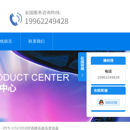
线留言
联系我们
潘经理
电话
19962249428
18915181001
在线客服
器
>ZYY-1151/3351HP高静压差压变送器