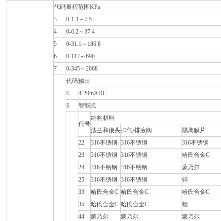
代码
量程范围KPa
3
0-1.3～7.5
4
0-6.2～37.4
5
0-31.1～186.8
6
0-117～690
7
0-345～2068
代码
输出
E
4-20mADC
S
智能式
结构材料
代号
法兰和接头
排气/排液阀
隔离膜片
22
316不锈钢
316不锈钢
316不锈钢
23
316不锈钢
316不锈钢
哈氏合金C
24
316不锈钢
316不锈钢
蒙乃尔
25
316不锈钢
316不锈钢
钽
33
哈氏合金C
哈氏合金C
哈氏合金C
35
哈氏合金C
哈氏合金C
钽
44
蒙乃尔
蒙乃尔
蒙乃尔