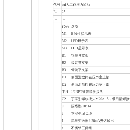
代号
zui大工作压力MPa
E-
25
F-
32
代码
选项
M1
0-线性指示表
M2
LED显示表
M3
LCD显示表
B1
管装弯支架
B2
板装弯支架
B3
管装平支架
D1
侧面泄放阀在压力室上部
D2
侧面泄放阀在压力室下部
不注
1/2NPT锥管螺纹接头
C2
丁字形螺纹接头M20×1.5，带后部焊
d
隔爆型dⅡBT4
i
本安型iaⅡCT6
J
流量变送器4-20mA开方输出
s
不锈钢三阀组