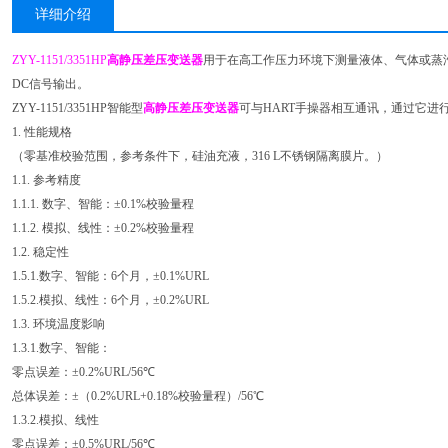
详细介绍
ZYY-1151/3351HP
高静压差压变送器
用于在高工作压力环境下测量液体、气体或蒸汽
DC信号输出。
ZYY-1151/3351HP智能型
高静压差压变送器
可与HART手操器相互通讯，通过它进
1. 性能规格
（零基准校验范围，参考条件下，硅油充液，316 L不锈钢隔离膜片。）
1.1. 参考精度
1.1.1. 数字、智能：±0.1%校验量程
1.1.2. 模拟、线性：±0.2%校验量程
1.2. 稳定性
1.5.1.数字、智能：6个月，±0.1%URL
1.5.2.模拟、线性：6个月，±0.2%URL
1.3. 环境温度影响
1.3.1.数字、智能：
零点误差：±0.2%URL/56℃
总体误差：±（0.2%URL+0.18%校验量程）/56℃
1.3.2.模拟、线性
零点误差：±0.5%URL/56℃